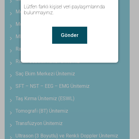
Lütfen farklı kişisel veri paylaşımlarında
Medikal Estetik Ünitemiz
bulunmayınız.
Modern ve Konforlu Hasta Odalarımız
Gönder
MR (EMAR) Ünitemiz
Radyoloji ve Görüntüleme Ünitemiz
Riskli Gebelik Takibi Ünitemiz
Saç Ekim Merkezi Ünitemiz
SFT – NST – EEG – EMG Ünitemiz
Taş Kırma Ünitemiz (ESWL)
Tomografi (BT) Ünitemiz
Transfüzyon Ünitemiz
Ultrason (3 Boyutlu) ve Renkli Doppler Ünitemiz