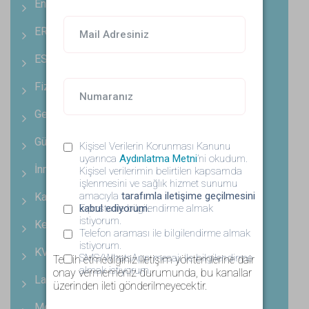
Endoskopi ve Kolonoskopi Ünitemiz
ERCP Ünitemiz
ESWT Ünitemiz
Fizik Tedavi ve Rehabilitasyon Ünitemiz
Gebe Okulu Ünitemiz
Güzellik Ünitemiz
Kişisel Verilerin Korunması Kanunu
uyarınca
Aydınlatma Metni
’ni okudum.
İnme (Felç) Ünitemiz
Kişisel verilerimin belirtilen kapsamda
işlenmesini ve sağlık hizmet sunumu
amacıyla
tarafımla iletişime geçilmesini
Kalça ve Diz Artroplasti Ünitemiz
kabul ediyorum.
E-posta ile bilgilendirme almak
istiyorum.
Kemik Dansitometri Ünitemiz
Telefon araması ile bilgilendirme almak
istiyorum.
KVC Yoğun Bakım Ünitemiz
SMS/WhatsApp mesajı ile bilgilendirme
Tercih etmediğiniz iletişim yöntemlerine dair
almak istiyorum.
onay vermemeniz durumunda, bu kanallar
Laboratuvar Ünitemiz
üzerinden ileti gönderilmeyecektir.
Medikal Cilt Bakımı ve Mezolifting