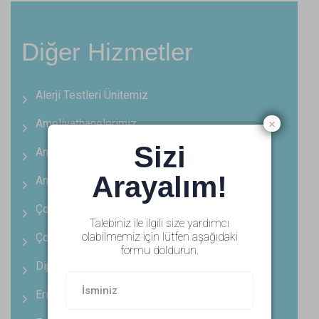
Diğer Hizmetler
Alerji Testleri Ünitemiz
Ameliyathanelerimiz
×
Sizi
Androloji Ünitemiz
Arayalım!
Anjiyo Ünitemiz
Çocuk Odyometri Ünitemiz
Talebiniz ile ilgili size yardımcı
olabilmemiz için lütfen aşağıdaki
Çocuk Yoğun Bakım Ünitemiz
formu doldurun.
Dijital Mamografi Ünitemiz
Erişkin Yoğun Bakım Ünitemiz