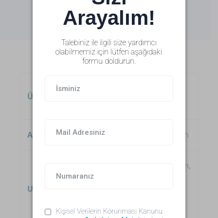
Arayalım!
Randevu Alın +
Talebiniz ile ilgili size yardımcı
olabilmemiz için lütfen aşağıdaki
Eğitim ve Belgeler
formu doldurun.
Tıp Fakültesi: Çukurova
Üniversite:
Üniversitesi, 2003
Alanlar:
Kadın Hastalıkları ve Doğum
Kadın Hastalıkları ve Doğum,
Kahramanmaraş Sütçü
Uzmanlık:
İmam Üniversitesi Tıp
Kişisel Verilerin Korunması Kanunu
Fakültesi, 2008