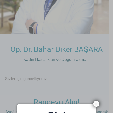
Op. Dr. Bahar Diker BAŞARA
Kadın Hastalıkları ve Doğum Uzmanı
Sizler için güncelliyoruz.
Randevu Alın!
×
Aşağıdaki buton ile online randevu sistemimizi kullanarak